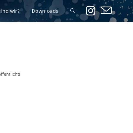
ind wir?
Downloads
Website-
Suche
umschalten
ffentlicht!